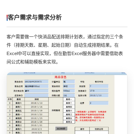
客户需求与需求分析
客户需要做一个快消品配送排期计划表，通过指定的三个条
件（排期天数、星期、起始日期）自动生成排期结果。在
Excel中可以直接实现，但在勤哲Excel服务器中需要借助表
间公式和辅助模板来实现。