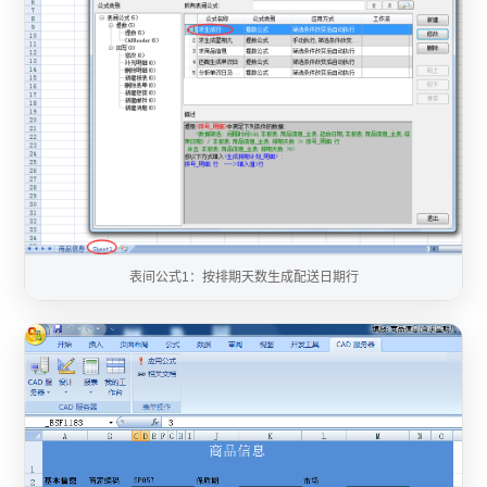
表间公式1：按排期天数生成配送日期行