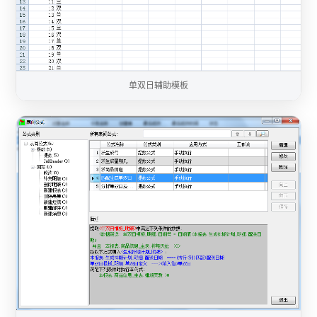
单双日辅助模板