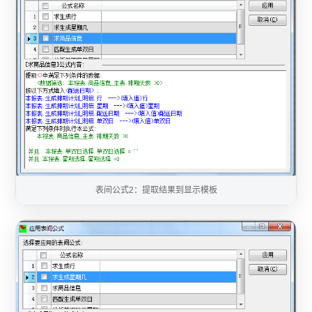
表间公式2：提取结果到显示模板