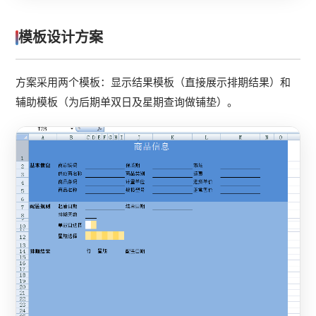
模板设计方案
方案采用两个模板：显示结果模板（直接展示排期结果）和
辅助模板（为后期单双日及星期查询做铺垫）。